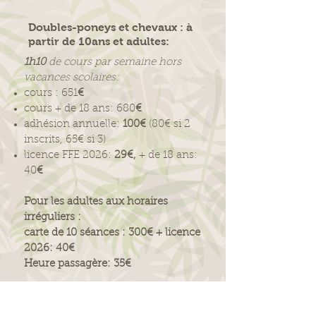
Doubles-poneys et chevaux : à
partir de 10ans et adultes:
1h10
de cours par semaine hors
vacances scolaires:
cours : 651
€
cours + de 18 ans: 680
€
adhésion annuelle:
100€
(80€ si 2
inscrits, 65€ si 3)
licence FFE 2026:
29€,
+ de 18 ans:
40
€
Pour les adultes aux horaires
irréguliers :
carte de 10 séances : 300€ + licence
2026: 40€
Heure passagère: 35€
Possibilité de
régler
par:
chèques,