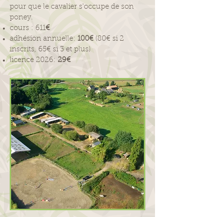
pour que le cavalier s'occupe de son
poney
.
cours : 611
€
adhésion annuelle:
100€
(80€ si 2
inscrits, 65€ si 3 et plus)
licence 2026:
29€